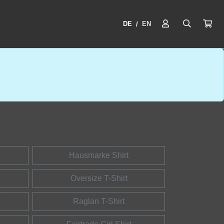
DE
EN
/
Hausmarke Shirt
Oversize T-Shirt
Raglan T-Shirt