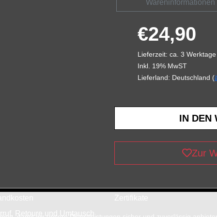
Wareninformationen
€24,90
Lieferzeit: ca. 3 Werktage
Inkl. 19% MwST
Lieferland: Deutschland (
Zur W
andkosten
Zertifikate
rruf, Retoure und Umtausch
en, damit wir unsere Dienstleistungen sicher und zuverlässig anbiet