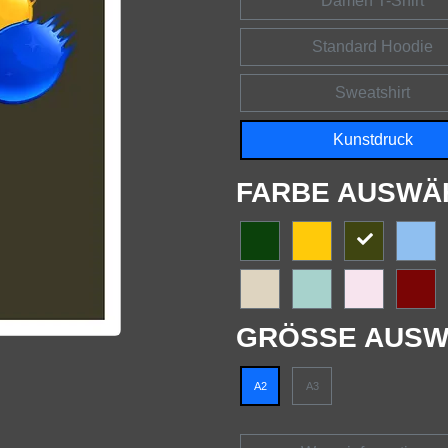
Damen T-Shirt
Standard Hoodie
Sweatshirt
Kunstdruck
FARBE AUSWÄ
GRÖSSE AUSW
A2
A3