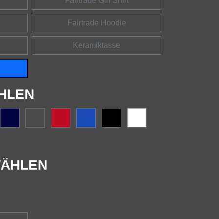
Fairtrade Girl Shirt
Fairtrade Hoodie
Keramiktasse
HLEN
ÄHLEN