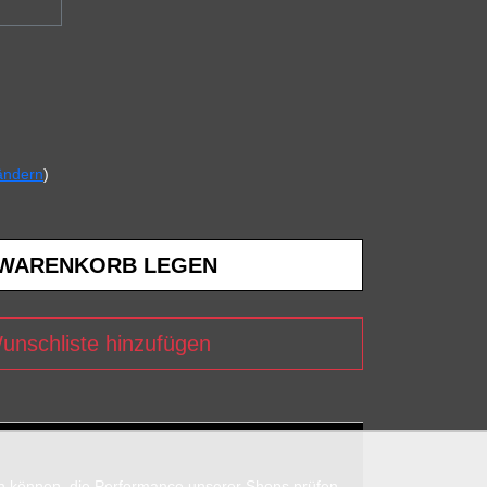
ändern
)
unschliste hinzufügen
en können, die Performance unserer Shops prüfen