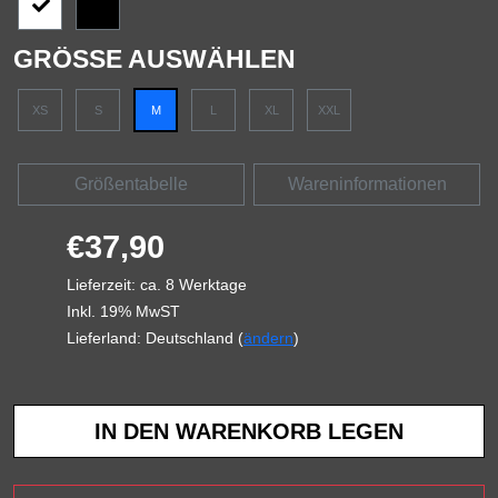
GRÖSSE AUSWÄHLEN
XS
S
M
L
XL
XXL
Größentabelle
Wareninformationen
€37,90
Lieferzeit: ca. 8 Werktage
Inkl. 19% MwST
Lieferland: Deutschland (
ändern
)