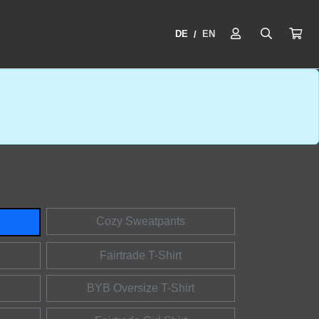
DE
EN
/
Cozy Sweatpants
Fairtrade T-Shirt
BYB Oversize T-Shirt