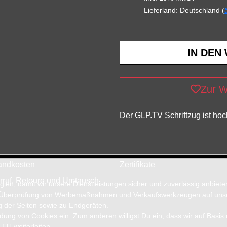
Lieferland: Deutschland (
Zur W
Der GLP.TV Schriftzug ist hoch
andkosten
Zertifikate
rruf, Retoure und Umtausch
en, damit wir unsere Dienstleistungen sicher und zuverlässig anbiet
 Überprüfung von Werbemaßnahmen und Verkaufswerkzeugen auf unsere
g der Seiten sowie zu Endgeräten.
wendung von Cookies ein. Zum anderen willigst Du ein, dass wir auf Basis
 EU weiterleiten.