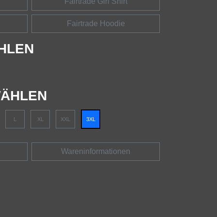
Fairtrade Girl Shirt
Fairtrade Hoodie
HLEN
ÄHLEN
L
XL
XXL
3XL
Wareninformationen