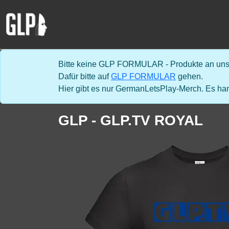
Bitte keine GLP FORMULAR - Produkte an uns 
Dafür bitte auf
GLP FORMULAR
gehen.
Hier gibt es nur GermanLetsPlay-Merch. Es han
GLP - GLP.TV ROYAL