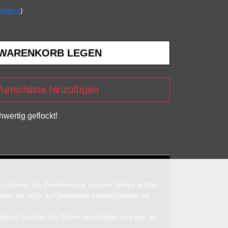
ändern
)
unschliste hinzufügen
wertig geflockt!
en können, die Performance unserer Shops prüfen
n als auch auf Drittseiten nachvollziehen zu
 dieser Cookies die Daten verarbeiten und ggf. an