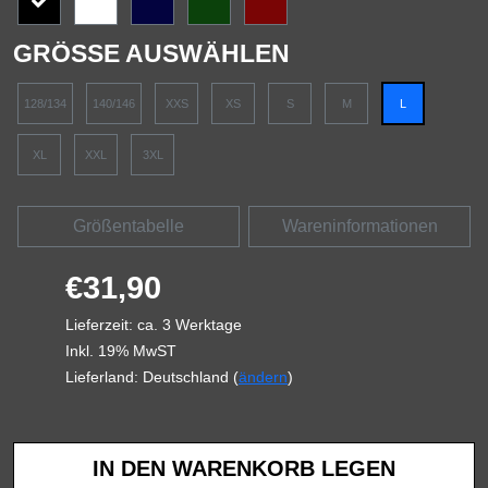
GRÖSSE AUSWÄHLEN
128/134
140/146
XXS
XS
S
M
L
XL
XXL
3XL
Größentabelle
Wareninformationen
€31,90
Lieferzeit: ca. 3 Werktage
Inkl. 19% MwST
Lieferland: Deutschland (
ändern
)