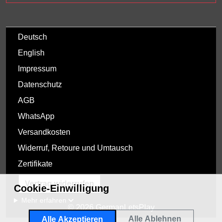
Deutsch
English
Impressum
Datenschutz
AGB
WhatsApp
Versandkosten
Widerruf, Retoure und Umtausch
Zertifikate
Vertrag widerrufen
Cookie-Einwilligung
Mehr erfahren
© 2026 GermanLetsPlay
Alle Ablehnen
Alle Akzeptieren