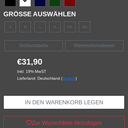
GRÖSSE AUSWÄHLEN
S
M
L
XL
XXL
3XL
Größentabelle
Wareninformationen
€31,90
Inkl. 19% MwST
Lieferland: Deutschland (
ändern
)
IN DEN WARENKORB LEGEN
Zur Wunschliste hinzufügen