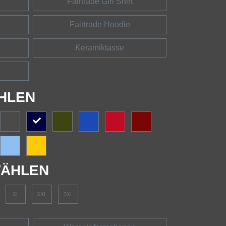
Fairtrade Girl Shirt
Fairtrade Hoodie
Keramiktasse
HLEN
ÄHLEN
XL
XXL
3XL