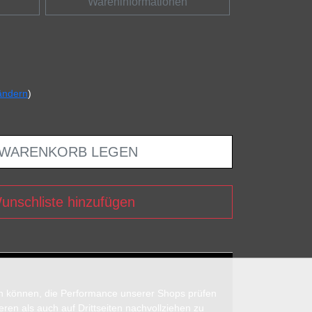
Wareninformationen
ändern
)
 WARENKORB LEGEN
unschliste hinzufügen
en können, die Performance unserer Shops prüfen
n als auch auf Drittseiten nachvollziehen zu