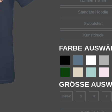
Damen T-Shirt
Standard Hoodie
Sweatshirt
Kunstdruck
FARBE AUSWÄ
GRÖSSE AUSW
134/146
S
M
L