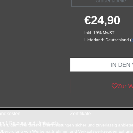
Größentabelle
€24,90
Inkl. 19% MwST
Lieferland: Deutschland (
IN DEN
Zur W
andkosten
Zertifikate
rruf, Retoure und Umtausch
en, damit wir unsere Dienstleistungen sicher und zuverlässig anbiet
 Überprüfung von Werbemaßnahmen und Verkaufswerkzeugen auf unsere