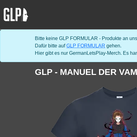
Bitte keine GLP FORMULAR - Produkte an uns 
Dafür bitte auf
GLP FORMULAR
gehen.
Hier gibt es nur GermanLetsPlay-Merch. Es han
GLP - MANUEL DER VAM