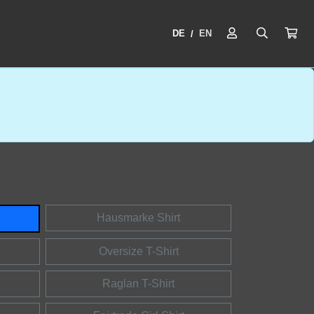
DE
EN
/
Hausmarke Shirt
Oversize T-Shirt
Raglan T-Shirt