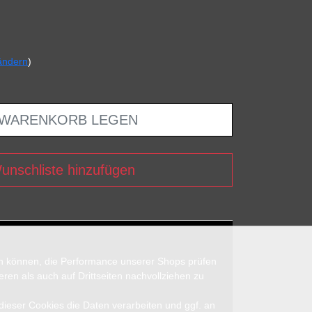
ändern
)
 WARENKORB LEGEN
unschliste hinzufügen
en können, die Performance unserer Shops prüfen
n als auch auf Drittseiten nachvollziehen zu
 dieser Cookies die Daten verarbeiten und ggf. an