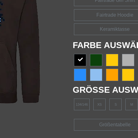
Fairtrade Girl Shirt
Fairtrade Hoodie
Keramiktasse
FARBE AUSWÄ
GRÖSSE AUSW
134/146
XS
S
M
Größentabelle