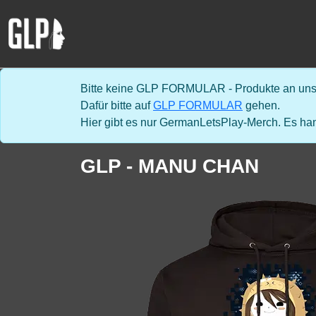
Bitte keine GLP FORMULAR - Produkte an uns 
Dafür bitte auf
GLP FORMULAR
gehen.
Hier gibt es nur GermanLetsPlay-Merch. Es han
GLP - MANU CHAN