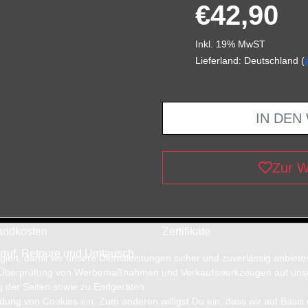
€42,90
Inkl. 19% MwST
Lieferland: Deutschland (
IN DEN
Zur W
andkosten
Zertifikate
rruf, Retoure und Umtausch
en, damit wir unsere Dienstleistungen sicher und zuverlässig anbiet
 Überprüfung von Werbemaßnahmen und Verkaufswerkzeugen auf unsere
g der Seiten sowie zu Endgeräten.
wendung von Cookies ein. Zum anderen willigst Du ein, dass wir auf Basis