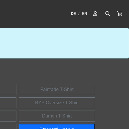
DE
EN
/
Fairtrade T-Shirt
BYB Oversize T-Shirt
Damen T-Shirt