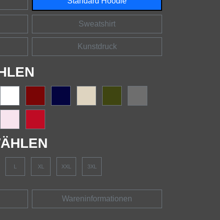
Standard Hoodie
Sweatshirt
Kunstdruck
HLEN
ÄHLEN
L
XL
XXL
3XL
Wareninformationen