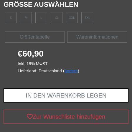
GRÖSSE AUSWÄHLEN
S
M
L
XL
XXL
3XL
Größentabelle
Wareninformationen
€60,90
Inkl. 19% MwST
Lieferland: Deutschland (
ändern
)
IN DEN WARENKORB LEGEN
Zur Wunschliste hinzufügen