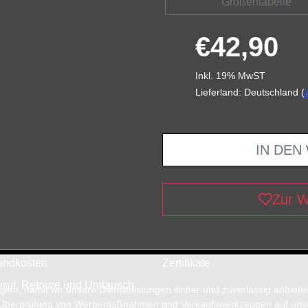
Größentabelle
€42,90
Inkl. 19% MwST
Lieferland: Deutschland (
IN DEN
Zur W
andkosten
Zertifikate
rruf, Retoure und Umtausch
en, damit wir unsere Dienstleistungen sicher und zuverlässig anbiet
 Überprüfung von Werbemaßnahmen und Verkaufswerkzeugen auf unsere