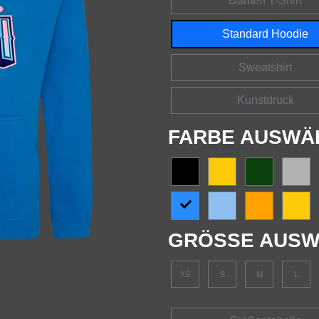
Damen T-Shirt
Standard Hoodie
Sweatshirt
Kunstdruck
FARBE AUSWÄ
GRÖSSE AUSW
XS
S
M
L