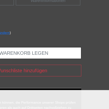
Wareninformationen
ändern
)
 WARENKORB LEGEN
unschliste hinzufügen
en können, die Performance unserer Shops prüfen
n als auch auf Drittseiten nachvollziehen zu