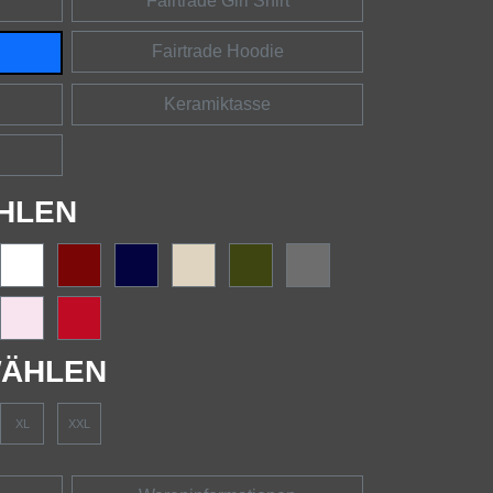
Fairtrade Girl Shirt
Fairtrade Hoodie
Keramiktasse
HLEN
ÄHLEN
XL
XXL