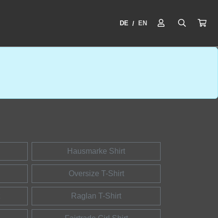
DE
EN
/
Hausmarke Shirt
Oversize T-Shirt
Raglan T-Shirt