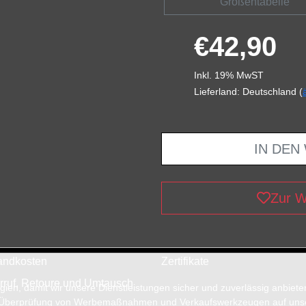
Größentabelle
€42,90
Inkl. 19% MwST
Lieferland: Deutschland (
IN DEN
Zur W
andkosten
Zertifikate
rruf, Retoure und Umtausch
en, damit wir unsere Dienstleistungen sicher und zuverlässig anbiet
 Überprüfung von Werbemaßnahmen und Verkaufswerkzeugen auf unsere