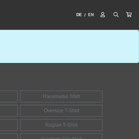
DE
EN
/
Hausmarke Shirt
Oversize T-Shirt
Raglan T-Shirt