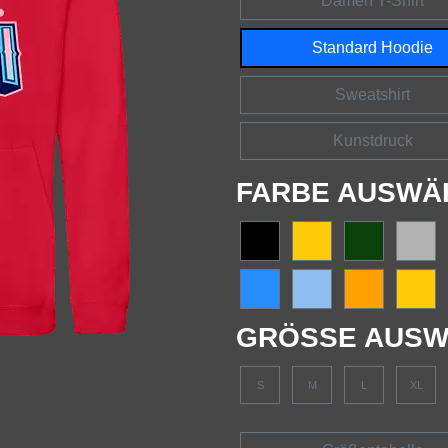
Damen T-Shirt
Standard Hoodie
Sweatshirt
Kunstdruck
FARBE AUSWÄ
GRÖSSE AUSW
S
M
L
XL