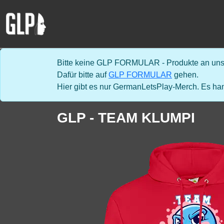
Bitte keine GLP FORMULAR - Produkte an uns 
Dafür bitte auf
GLP FORMULAR
gehen.
Hier gibt es nur GermanLetsPlay-Merch. Es han
GLP - TEAM KLUMPI