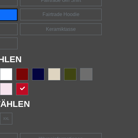
Fairtrade Girl Shirt
Fairtrade Hoodie
Keramiktasse
HLEN
ÄHLEN
XXL