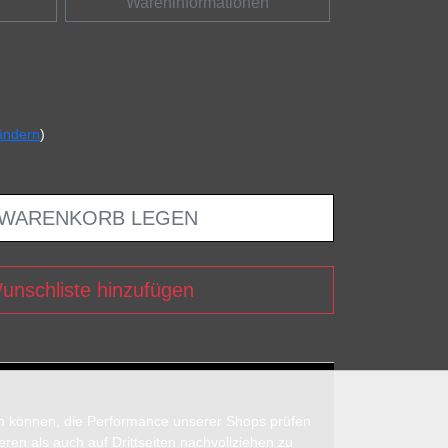
Wareninformationen
ändern
)
 WARENKORB LEGEN
unschliste hinzufügen
en können, die Performance unserer Shops prüfen
n als auch auf Drittseiten nachvollziehen zu