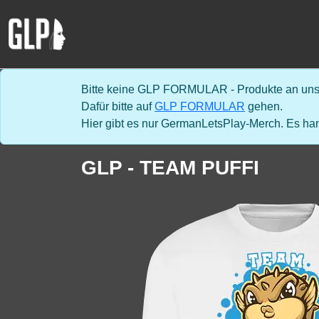
Bitte keine GLP FORMULAR - Produkte an uns 
Dafür bitte auf
GLP FORMULAR
gehen.
Hier gibt es nur GermanLetsPlay-Merch. Es han
GLP - TEAM PUFFI