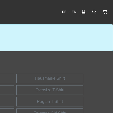
DE
EN
/
Hausmarke Shirt
Oversize T-Shirt
Raglan T-Shirt