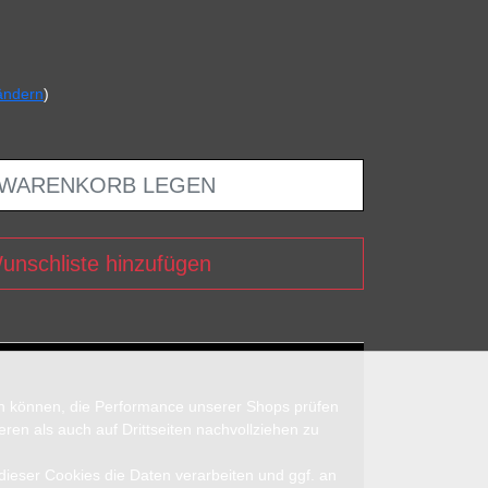
ändern
)
 WARENKORB LEGEN
unschliste hinzufügen
en können, die Performance unserer Shops prüfen
n als auch auf Drittseiten nachvollziehen zu
 dieser Cookies die Daten verarbeiten und ggf. an