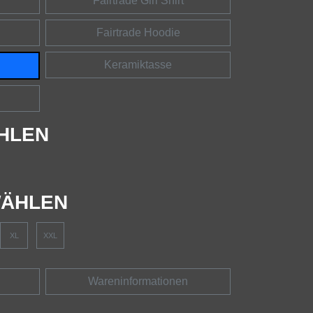
Fairtrade Girl Shirt
Fairtrade Hoodie
Keramiktasse
HLEN
ÄHLEN
XL
XXL
Wareninformationen