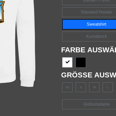
Damen T-Shirt
Standard Hoodie
Sweatshirt
Kunstdruck
FARBE AUSWÄ
GRÖSSE AUSW
XS
S
M
L
Größentabelle