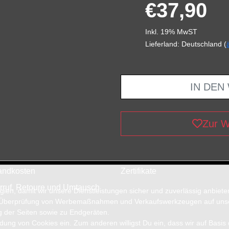
€37,90
Inkl. 19% MwST
Lieferland: Deutschland (
IN DEN
Zur W
andkosten
Zertifikate
rruf, Retoure und Umtausch
en, damit wir unsere Dienstleistungen sicher und zuverlässig anbiet
 Überprüfung von Werbemaßnahmen und Verkaufswerkzeugen auf unsere
g der Seiten sowie zu Endgeräten.
wendung von Cookies ein. Zum anderen willigst Du ein, dass wir auf Basis