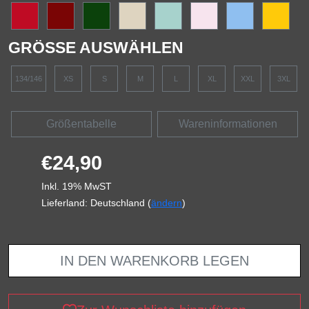
GRÖSSE AUSWÄHLEN
134/146
XS
S
M
L
XL
XXL
3XL
Größentabelle
Wareninformationen
€24,90
Inkl. 19% MwST
Lieferland: Deutschland (
ändern
)
IN DEN WARENKORB LEGEN