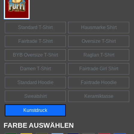
Standard T-Shirt
Hausmarke Shirt
Fairtrade T-Shirt
Oversize T-Shirt
BYB Oversize T-Shirt
Raglan T-Shirt
Damen T-Shirt
Fairtrade Girl Shirt
Standard Hoodie
Fairtrade Hoodie
Sweatshirt
Keramiktasse
Kunstdruck
FARBE AUSWÄHLEN